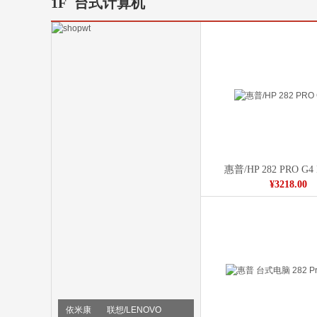
1F
台式计算机
惠普/HP 282 PRO G4
¥3218.00
依米康
联想/LENOVO