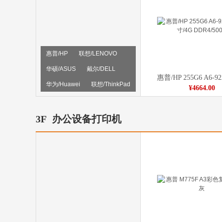
惠普/HP
联想/LENOVO
华硕/ASUS
戴尔/DELL
华为/Huawei
联想/ThinkPad
¥4664.00
三星/SAMSUNG
清华同方/THTF
宏基/ACER
3F
办公设备打印机
E人E本