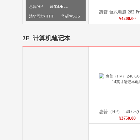
惠普/HP
戴尔/DELL
清华同方/THTF
华硕/ASUS
¥4200.00
长城/GreatWall
宏基/ACER
联想/ThinkPad
2F
计算机笔记本
¥3750.00