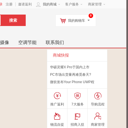
录
注册
邀请返利
我的商城
客户服务
商家管理
0
我的购物车
摄像
空调节能
联系我们
商城快报
华硕灵耀X Pro于国内上市
PC市场出货量再难觅春天?
微软发布Your Phone UWP程
推广返利
7大服务
导购流程
物流自提
招商入驻
商家管理