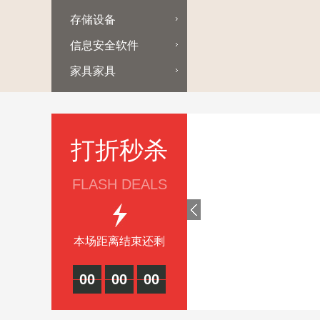
存储设备
信息安全软件
家具家具
打折秒杀
FLASH DEALS
本场距离结束还剩
00
00
00